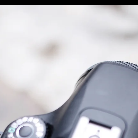
חוות דעת
עלויו